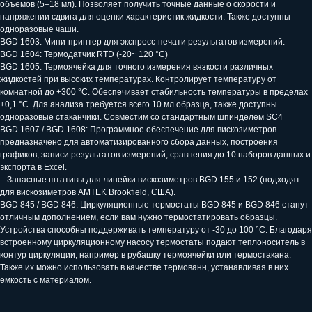
объемов (5–18 мл). Позволяет получить точные данные о скорости и
напряжении сдвига для оценки характеристик жидкости. Также доступны
одноразовые чаши.
Я даю
согласие на обработку
BGD 1603: Мини-принтер для экспресс-печати результатов измерений.
персональных данных
и подтверждаю,
что ознакомлен(а) с
Политикой в
BGD 1604: Термодатчик RTD (-20~ 120 °C)
отношении обработки персональных
данных
BGD 1605: Термоячейка для точного измерения вязкости различных
жидкостей при высоких температурах. Контролирует температуру от
комнатной до +300 °C. Обеспечивает стабильность температуры в пределах
Запросить расчет
±0,1 °C. Для анализа требуется всего 10 мл образца, также доступны
одноразовые стаканчики. Совместим со стандартным шпинделем SC4
BGD 1607 / BGD 1608: Программное обеспечение для вискозиметров
предназначено для автоматизированного сбора данных, построения
графиков, записи результатов измерений, сравнения до 10 наборов данных и
экспорта в Excel.
-: Запасные штативы для линейки вискозиметров BGD 155 и 152 (подходят
Связаться с нами:
для вискозиметров AMTEK Brookfield, США).
+7 (993) 339-35-10
BGD 845 / BGD 846: Циркуляционные термостаты BGD 845 и BGD 846 станут
info@pg-lab.ru
отличным дополнением, если вам нужно термостатировать образцы.
Устройства способны поддерживать температуру от -30 до 100 °C. Благодаря
встроенному циркуляционному насосу термостаты подают теплоноситель в
контур циркуляции, например в рубашку термоячейки или термостакана.
Также их можно использовать в качестве термованн, устанавливая в них
емкость с материалом.