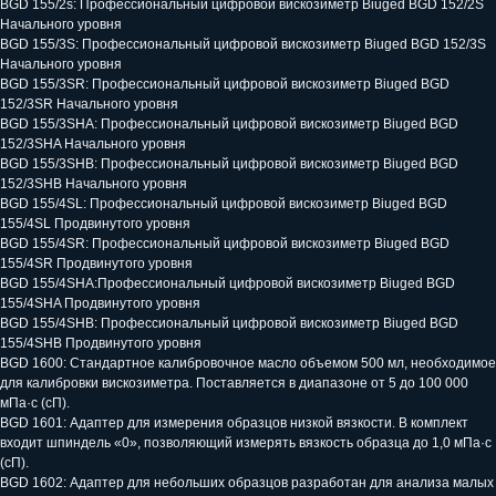
BGD 155/2s: Профессиональный цифровой вискозиметр Biuged BGD 152/2S
Начального уровня
СОПУТСТВУЮЩИЕ ТОВАРЫ
BGD 155/3S: Профессиональный цифровой вискозиметр Biuged BGD 152/3S
Начального уровня
BGD 155/3SR: Профессиональный цифровой вискозиметр Biuged BGD
152/3SR Начального уровня
BGD 155/3SHA: Профессиональный цифровой вискозиметр Biuged BGD
152/3SHA Начального уровня
ЗАПРОСИТЕ РАСЧЁТ
BGD 155/3SHB: Профессиональный цифровой вискозиметр Biuged BGD
ПОСТАВКИ ЛАБОРАТОРНЫХ
152/3SHB Начального уровня
BGD 155/4SL: Профессиональный цифровой вискозиметр Biuged BGD
ПРИБОРОВ
155/4SL Продвинутого уровня
BGD 155/4SR: Профессиональный цифровой вискозиметр Biuged BGD
155/4SR Продвинутого уровня
BGD 155/4SHA:Профессиональный цифровой вискозиметр Biuged BGD
155/4SHA Продвинутого уровня
Оставьте заявку и специалист
BGD 155/4SHB: Профессиональный цифровой вискозиметр Biuged BGD
свяжется с вами в течении
155/4SHB Продвинутого уровня
рабочего дня
BGD 1600: Стандартное калибровочное масло объемом 500 мл, необходимое
Ваше имя
для калибровки вискозиметра. Поставляется в диапазоне от 5 до 100 000
мПа·с (сП).
BGD 1601: Адаптер для измерения образцов низкой вязкости. В комплект
входит шпиндель «0», позволяющий измерять вязкость образца до 1,0 мПа·с
Ваш телефон
(сП).
BGD 1602: Адаптер для небольших образцов разработан для анализа малых
+7