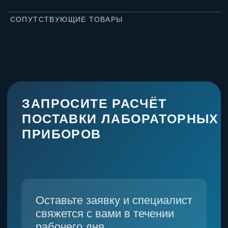
Набережные Челны
Машиностроительная улица, 9 на карте Набережных Челнов
— Яндекс Карты
НАВИГАЦИЯ
Каталог
О компании
Расходные материалы
Запчасти
Этапы сотрудничества
Партнеры
Сервис
Блог
Контакты