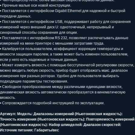
• Чип-процессор ARM: более высокая скорость обработки данных.
• Прочные малые оси новой конструкции.
• Поставляется с интерфейсом Gigabit Ethernet для надежной и быстрой
передачи данных.
• Поставляется с интерфейсом USB, поддерживает работу для сохранения
измерений через внешний диск U: одноточечный, непрерывный и
синхронный способы сохранения для опции.
• Поставляется с интерфейсом RS 232, позволяет распечатывать данные
измерений на мини-принтере с меньшими затратами труда.
• Калибруется пользователем, коэффициент коррекции температуры и
вязкости защищен паролем, а также может быть изменен пользователем,
если у него есть надежные и точные данные.
• Может измерять вязкость с помощью бесступенчатой регулировки скорости,
можно вводить любую скорость, прибор будет отображать макс. диапазон
измерения при разных роторах. Удобно для пользователя выбирать
подходящие параметры тестирования.
• Свободное преобразование между различными единицами вязкости,
динамическая вязкость автоматически преобразуется в кинематическую
вязкость.
• Сопровождается подробной инструкцией по эксплуатации.
Характеристики
Артикул: Модель: Диапазоны измерений (Ньютоновская жидкость):
Точность измерения (Ньютоновская жидкость): Повторяемость измерений
(Ньютоновская жидкость): Набор шпинделей: Диапазон скоростей:
Источник питания: Габариты/вес