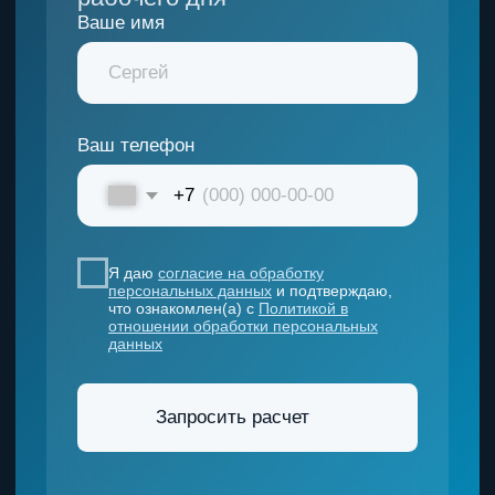
ДОКУМЕНТЫ
Политика конфиденциальности
Согласие на обработку данных
Согласие на рассылку
АДРЕС КОМПАНИИ
423 800, Республика Татарстан, г. Набережные
Челны,
ул. Машиностроительная, д. 9, эт. 2, пом.8
Понедельник — Пятница: 9:00-
18:00
Выходной:
суббота — воскресенье
Разработка сайта ИП Романенко
Мария Андреевна