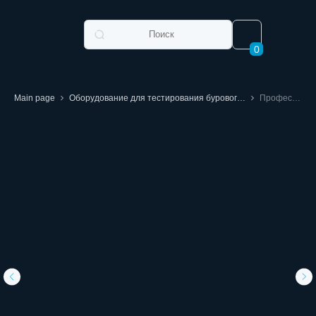
0
Main page
Оборудование для тестирования бурового раствора
Профессиональный цифровой вискозиметр BGD 155 начального уровня и продвинутого уровня (аналог вискозиметра AMETEK BROOKFIELD) включены в Госреестр СИ РФ (РСТ метрология утвержденные типы СИ) № 91851-24