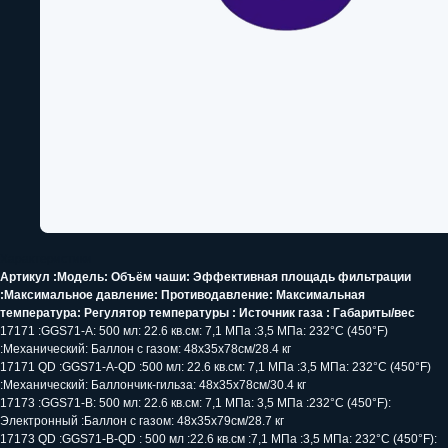
СОПУТСТВУЮЩИЕ ТОВАРЫ
Характеристики
Артикул :Модель: Объём чаши: Эффективная площадь фильтрации
:Максимальное давление: Противодавление: Максимальная
температура: Регулятор температуры : Источник газа : Габариты/вес
17171 :GGS71-A: 500 мл: 22.6 кв.см: 7,1 МПа :3,5 МПа: 232°С (450°F)
:Механический: Баллон с газом: 48х35х78см/28.4 кг
ЗАПРОСИТЕ РАСЧЁТ
17171 QD :GGS71-A-QD :500 мл: 22.6 кв.см: 7,1 МПа :3,5 МПа: 232°С (450°F)
ПОСТАВКИ ЛАБОРАТОРНЫХ
:Механический: Баллончик-гильза: 48х35х78см/30.4 кг
17173 :GGS71-B: 500 мл: 22.6 кв.см: 7,1 МПа: 3,5 МПа :232°С (450°F):
ПРИБОРОВ
Электронный :Баллон с газом: 48х35х79см/28.7 кг
17173 QD :GGS71-B-QD : 500 мл :22.6 кв.см :7,1 МПа :3,5 МПа: 232°С (450°F):