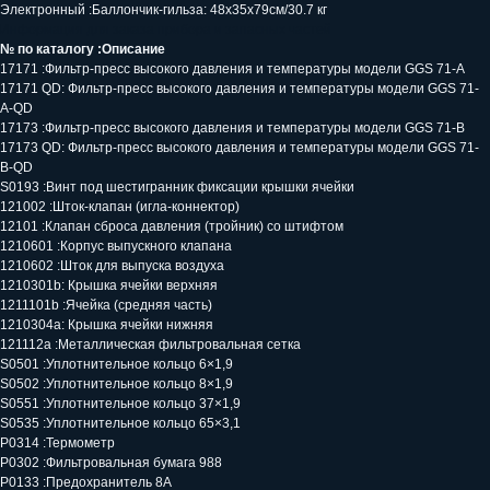
Электронный :Баллончик-гильза: 48х35х79см/30.7 кг
Информация для заказа прибора и запасных частей
№ по каталогу :Описание
Оставьте заявку и специалист
17171 :Фильтр-пресс высокого давления и температуры модели GGS 71-A
свяжется с вами в течении
17171 QD: Фильтр-пресс высокого давления и температуры модели GGS 71-
рабочего дня
A-QD
Ваше имя
17173 :Фильтр-пресс высокого давления и температуры модели GGS 71-B
17173 QD: Фильтр-пресс высокого давления и температуры модели GGS 71-
B-QD
S0193 :Винт под шестигранник фиксации крышки ячейки
Ваш телефон
121002 :Шток-клапан (игла-коннектор)
12101 :Клапан сброса давления (тройник) со штифтом
+7
1210601 :Корпус выпускного клапана
1210602 :Шток для выпуска воздуха
1210301b: Крышка ячейки верхняя
Я даю
согласие на обработку
1211101b :Ячейка (средняя часть)
персональных данных
и подтверждаю,
что ознакомлен(а) с
Политикой в
1210304a: Крышка ячейки нижняя
отношении обработки персональных
121112a :Металлическая фильтровальная сетка
данных
S0501 :Уплотнительное кольцо 6×1,9
S0502 :Уплотнительное кольцо 8×1,9
Запросить расчет
S0551 :Уплотнительное кольцо 37×1,9
S0535 :Уплотнительное кольцо 65×3,1
P0314 :Термометр
P0302 :Фильтровальная бумага 988
P0133 :Предохранитель 8A