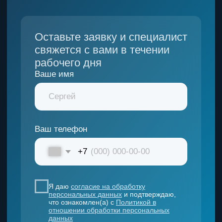
НАВИГАЦИЯ
Каталог
О компании
Расходные материалы
Запчасти
Этапы сотрудничества
Партнеры
Сервис
Блог
Контакты
ДОКУМЕНТЫ
Политика конфиденциальности
Согласие на обработку данных
Согласие на рассылку
АДРЕС КОМПАНИИ
423 800, Республика Татарстан, г. Набережные
Челны,
ул. Машиностроительная, д. 9, эт. 2, пом.8
Понедельник — Пятница: 9:00-
18:00
Выходной:
суббота — воскресенье