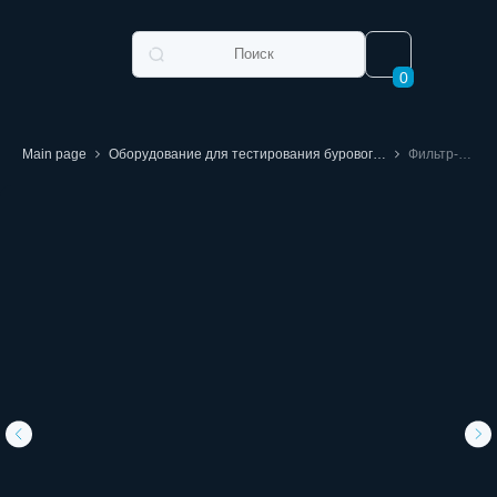
0
Main page
Оборудование для тестирования бурового раствора
Фильтр-пресс высокого давления и температуры Haitongda серии 171