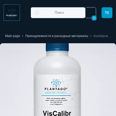
0
Main page
Принадлежности и расходные материалы
Калибровочная жидкость для ротационных вискозиметров 20сП/50сП/100сП/500сП