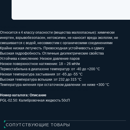
Оставьте заявку и специалист
свяжется с вами в течении
рабочего дня
Характеристики
Ваше имя
Относится к 4 классу опасности (вещества малоопасные): химически
инертен, взрывобезопасен, нетоксичен, не наносит вреда экологии, не
смешивается с водой, несовместим с органическими соединениями
Крайне низкая летучесть :Превосходная устойчивость к сдвигу
Ваш телефон
Высокая гидрофобность :Отличные диэлектрические свойства
Устойчива к окислению :Низкое давление паров
+7
Низкое поверхностное натяжение: 18 – 26 мН/м
Термостабильна в диапазоне температур :от -40 до +200 °С
Низкая температура застывания :от -65 до -55 °C
Я даю
согласие на обработку
Высокая температура вспышки :от 232 до 315 °C
персональных данных
и подтверждаю,
что ознакомлен(а) с
Политикой в
Температура кипения при остаточном давлении :не ниже +300 °С
отношении обработки персональных
Информация для заказа прибора и запасных частей
данных
Номер каталога: Описание
PGL-02.50: Калибровочная жидкость 50сП
Запросить расчет