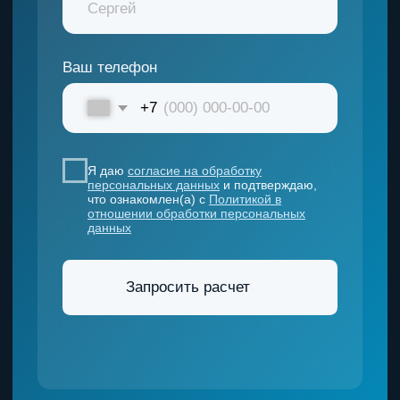
НАВИГАЦИЯ
Каталог
О компании
Расходные материалы
Запчасти
Этапы сотрудничества
Партнеры
Сервис
Блог
Контакты
ДОКУМЕНТЫ
Политика конфиденциальности
Согласие на обработку данных
Согласие на рассылку
АДРЕС КОМПАНИИ
423 800, Республика Татарстан, г. Набережные
Челны,
ул. Машиностроительная, д. 9, эт. 2, пом.8
Понедельник — Пятница: 9:00-
18:00
Выходной:
суббота — воскресенье