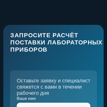
Связаться с нами:
+7 (993) 339-35-10
info@pg-lab.ru
Набережные Челны
Машиностроительная улица, 9 на карте Набережных Челнов
— Яндекс Карты